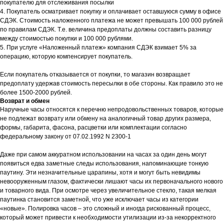
покупателю для отслеживания посылки
4. Покупатель осматривает покупку и оплачивает оставшуюся сумму в офисе
СДЭК. Стоимость наложенного платежа не может превышать 100 000 рублей
по правилам СДЭК. Т.е. величина предоплаты должны составить разницу
между стоимостью покупки и 100 000 рублями.
5. При услуге «Наложенный платеж» компания СДЭК взимает 5% за
операцию, которую компенсирует покупатель.
Если покупатель отказывается от покупки, то магазин возвращает
предоплату удержав стоимость пересылки в обе стороны. Как правило это не
более 1500-2000 рублей.
Возврат и обмен
Наручные часы относятся к перечню непродовольственных товаров, которые
не подлежат возврату или обмену на аналогичный товар других размера,
формы, габарита, фасона, расцветки или комплектации согласно
федеральному закону от 07.02.1992 N 2300-1
Даже при самом аккуратном использовании на часах за один день могут
появиться едва заметные следы использования, напоминающие тонкую
паутину. Эти незначительные царапины, хотя и могут быть невидимы
невооруженным глазом, фактически лишают часы их первоначального нового
и товарного вида. При осмотре через увеличительное стекло, такая мелкая
паутинка становится заметной, что уже исключает часы из категории
«новые». Полировка часов – это сложный и иногда рискованный процесс,
который может привести к необходимости утилизации из-за некорректного