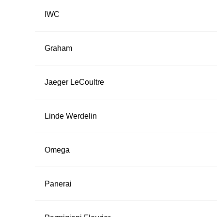
IWC
Graham
Jaeger LeCoultre
Linde Werdelin
Omega
Panerai