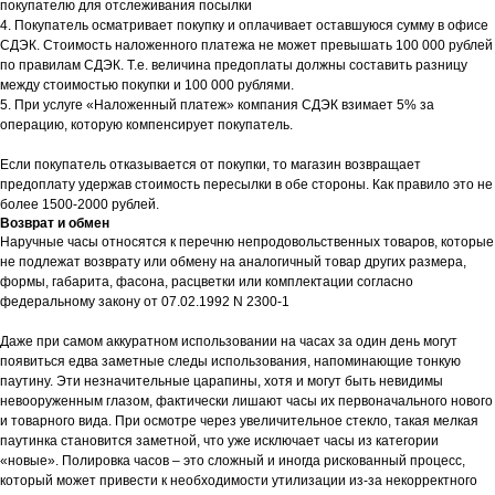
покупателю для отслеживания посылки
4. Покупатель осматривает покупку и оплачивает оставшуюся сумму в офисе
СДЭК. Стоимость наложенного платежа не может превышать 100 000 рублей
по правилам СДЭК. Т.е. величина предоплаты должны составить разницу
между стоимостью покупки и 100 000 рублями.
5. При услуге «Наложенный платеж» компания СДЭК взимает 5% за
операцию, которую компенсирует покупатель.
Если покупатель отказывается от покупки, то магазин возвращает
предоплату удержав стоимость пересылки в обе стороны. Как правило это не
более 1500-2000 рублей.
Возврат и обмен
Наручные часы относятся к перечню непродовольственных товаров, которые
не подлежат возврату или обмену на аналогичный товар других размера,
формы, габарита, фасона, расцветки или комплектации согласно
федеральному закону от 07.02.1992 N 2300-1
Даже при самом аккуратном использовании на часах за один день могут
появиться едва заметные следы использования, напоминающие тонкую
паутину. Эти незначительные царапины, хотя и могут быть невидимы
невооруженным глазом, фактически лишают часы их первоначального нового
и товарного вида. При осмотре через увеличительное стекло, такая мелкая
паутинка становится заметной, что уже исключает часы из категории
«новые». Полировка часов – это сложный и иногда рискованный процесс,
который может привести к необходимости утилизации из-за некорректного