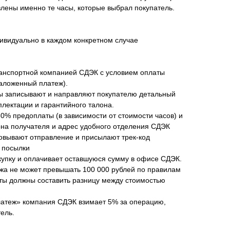
влены именно те часы, которые выбрал покупатель.
ивидуально в каждом конкретном случае
анспортной компанией СДЭК с условием оплаты
наложенный платеж).
ы записывают и направляют покупателю детальный
плектации и гарантийного талона.
50% предоплаты (в зависимости от стоимости часов) и
а получателя и адрес удобного отделения СДЭК
овывают отправление и присылают трек-код
 посылки
купку и оплачивает оставшуюся сумму в офисе СДЭК.
жа не может превышать 100 000 рублей по правилам
аты должны составить разницу между стоимостью
латеж» компания СДЭК взимает 5% за операцию,
ель.