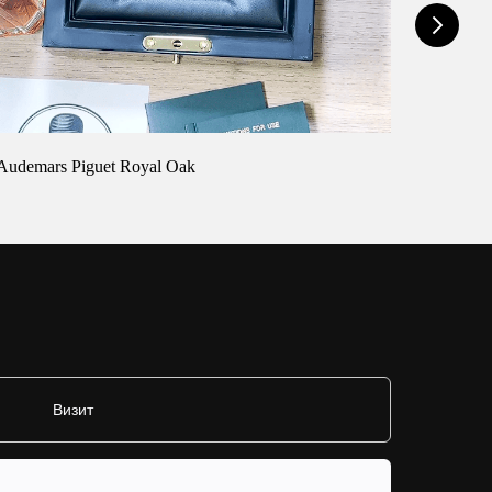
Audemars Piguet Royal Oak
Cartier 
Визит