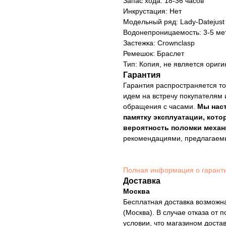
Запас хода: 18-36 часов
Инкрустация: Нет
Модельный ряд: Lady-Datejust
Водонепроницаемость: 3-5 ме
Застежка: Crownclasp
Ремешок: Браслет
Тип: Копия, не является ориг
Гарантия
Гарантия распространяется то
идем на встречу покупателям 
обращения с часами.
Мы нас
памятку эксплуатации, кото
вероятность поломки механ
рекомендациями, предлагае
Полная информация о гарант
Доставка
Москва
Бесплатная доставка возможна
(Москва). В случае отказа от 
условии, что магазином доста