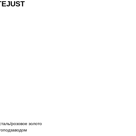
TEJUST
таль/розовое золото
топодзаводом