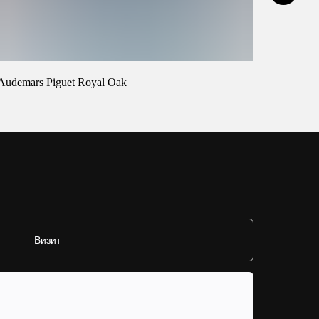
Audemars Piguet Royal Oak
Cartier 
Визит