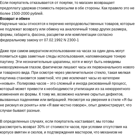
Если покупатель отказывается от покупки, то магазин возвращает
предоплату удержав стоимость пересылки в обе стороны. Как правило это не
более 1500-2000 рублей.
Возврат и обмен
Наручные часы относятся к перечню непродовольственных товаров, которые
не подлежат возврату или обмену на аналогичный товар других размера,
формы, габарита, фасона, расцветки или комплектации согласно
федеральному закону от 07.02.1992 N 2300-1
Даже при самом аккуратном использовании на часах за один день могут
появиться едва заметные следы использования, напоминающие тонкую
паутину. Эти незначительные царапины, хотя и могут быть невидимы
невооруженным глазом, фактически лишают часы их первоначального нового
и товарного вида. При осмотре через увеличительное стекло, такая мелкая
паутинка становится заметной, что уже исключает часы из категории
«новые». Полировка часов – это сложный и иногда рискованный процесс,
который может привести к необходимости утилизации из-за некорректного
изменения их формы. К тому же, возможно наличие скрытых дефектов,
вызванных падениями или вибрацией. Несмотря на уверения в стиле «Я бы
не рискнул их ронять» или «Я вам честно говорю», опыт демонстрирует, что
случаи бывают разные.
В определенных случаях, если покупатель настаивает, мы готовы
рассмотреть возврат 30% от стоимости часов, при условии отсутствия на
корпусе вмятин и сколов, и подтверждения мастером, что механизм не