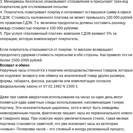
3. Менеджеры безопасно упаковывают отправление и присылают трек-код
покупателю для отслеживания посылки
4. Покупатель осматривает покупку и оплачивает оставшуюся сумму в офисе
СДЭК. Стоимость наложенного платежа не может превышать 100 000 рублей
по правилам СДЭК. Т.е. величина предоплаты должны составить разницу
между стоимостью покупки и 100 000 рублями.
5. При услуге «Наложенный платеж» компания СДЭК взимает 5% за
операцию, которую компенсирует покупатель.
Если покупатель отказывается от покупки, то магазин возвращает
предоплату удержав стоимость пересылки в обе стороны. Как правило это не
более 1500-2000 рублей.
Возврат и обмен
Наручные часы относятся к перечню непродовольственных товаров, которые
не подлежат возврату или обмену на аналогичный товар других размера,
формы, габарита, фасона, расцветки или комплектации согласно
федеральному закону от 07.02.1992 N 2300-1
Даже при самом аккуратном использовании на часах за один день могут
появиться едва заметные следы использования, напоминающие тонкую
паутину. Эти незначительные царапины, хотя и могут быть невидимы
невооруженным глазом, фактически лишают часы их первоначального нового
и товарного вида. При осмотре через увеличительное стекло, такая мелкая
паутинка становится заметной, что уже исключает часы из категории
«новые». Полировка часов – это сложный и иногда рискованный процесс,