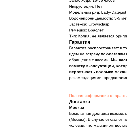
Запас хода: 18-36 часов
Инкрустация: Нет
Модельный ряд: Lady-Datejust
Водонепроницаемость: 3-5 ме
Застежка: Crownclasp
Ремешок: Браслет
Тип: Копия, не является ориг
Гарантия
Гарантия распространяется то
идем на встречу покупателям 
обращения с часами.
Мы нас
памятку эксплуатации, кото
вероятность поломки механ
рекомендациями, предлагае
Полная информация о гарант
Доставка
Москва
Бесплатная доставка возможна
(Москва). В случае отказа от 
условии, что магазином доста