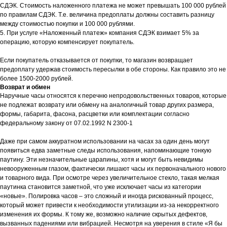
СДЭК. Стоимость наложенного платежа не может превышать 100 000 рублей
по правилам СДЭК. Т.е. величина предоплаты должны составить разницу
между стоимостью покупки и 100 000 рублями.
5. При услуге «Наложенный платеж» компания СДЭК взимает 5% за
операцию, которую компенсирует покупатель.
Если покупатель отказывается от покупки, то магазин возвращает
предоплату удержав стоимость пересылки в обе стороны. Как правило это не
более 1500-2000 рублей.
Возврат и обмен
Наручные часы относятся к перечню непродовольственных товаров, которые
не подлежат возврату или обмену на аналогичный товар других размера,
формы, габарита, фасона, расцветки или комплектации согласно
федеральному закону от 07.02.1992 N 2300-1
Даже при самом аккуратном использовании на часах за один день могут
появиться едва заметные следы использования, напоминающие тонкую
паутину. Эти незначительные царапины, хотя и могут быть невидимы
невооруженным глазом, фактически лишают часы их первоначального нового
и товарного вида. При осмотре через увеличительное стекло, такая мелкая
паутинка становится заметной, что уже исключает часы из категории
«новые». Полировка часов – это сложный и иногда рискованный процесс,
который может привести к необходимости утилизации из-за некорректного
изменения их формы. К тому же, возможно наличие скрытых дефектов,
вызванных падениями или вибрацией. Несмотря на уверения в стиле «Я бы