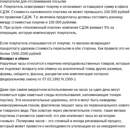
покупателю для отслеживания посылки
4. Покупатель осматривает покупку и оплачивает оставшуюся сумму в офисе
СДЭК. Стоимость наложенного платежа не может превышать 100 000 рублей
по правилам СДЭК. Т.е. величина предоплаты должны составить разницу
между стоимостью покупки и 100 000 рублями.
5. При услуге «Наложенный платеж» компания СДЭК взимает 5% за
операцию, которую компенсирует покупатель.
Если покупатель отказывается от покупки, то магазин возвращает
предоплату удержав стоимость пересылки в обе стороны. Как правило это не
более 1500-2000 рублей.
Возврат и обмен
Наручные часы относятся к перечню непродовольственных товаров, которые
не подлежат возврату или обмену на аналогичный товар других размера,
формы, габарита, фасона, расцветки или комплектации согласно
федеральному закону от 07.02.1992 N 2300-1
Даже при самом аккуратном использовании на часах за один день могут
появиться едва заметные следы использования, напоминающие тонкую
паутину. Эти незначительные царапины, хотя и могут быть невидимы
невооруженным глазом, фактически лишают часы их первоначального нового
и товарного вида. При осмотре через увеличительное стекло, такая мелкая
паутинка становится заметной, что уже исключает часы из категории
«новые». Полировка часов – это сложный и иногда рискованный процесс,
который может привести к необходимости утилизации из-за некорректного