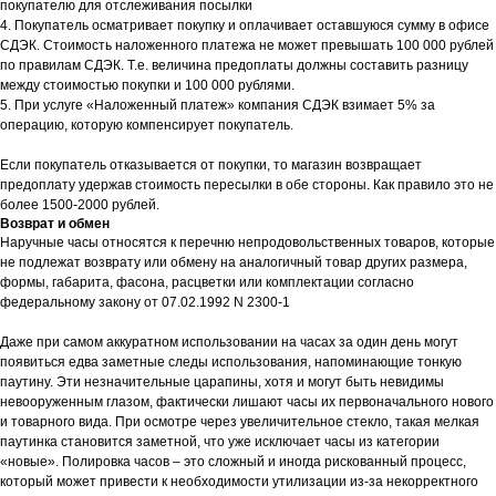
покупателю для отслеживания посылки
4. Покупатель осматривает покупку и оплачивает оставшуюся сумму в офисе
СДЭК. Стоимость наложенного платежа не может превышать 100 000 рублей
по правилам СДЭК. Т.е. величина предоплаты должны составить разницу
между стоимостью покупки и 100 000 рублями.
5. При услуге «Наложенный платеж» компания СДЭК взимает 5% за
операцию, которую компенсирует покупатель.
Если покупатель отказывается от покупки, то магазин возвращает
предоплату удержав стоимость пересылки в обе стороны. Как правило это не
более 1500-2000 рублей.
Возврат и обмен
Наручные часы относятся к перечню непродовольственных товаров, которые
не подлежат возврату или обмену на аналогичный товар других размера,
формы, габарита, фасона, расцветки или комплектации согласно
федеральному закону от 07.02.1992 N 2300-1
Даже при самом аккуратном использовании на часах за один день могут
появиться едва заметные следы использования, напоминающие тонкую
паутину. Эти незначительные царапины, хотя и могут быть невидимы
невооруженным глазом, фактически лишают часы их первоначального нового
и товарного вида. При осмотре через увеличительное стекло, такая мелкая
паутинка становится заметной, что уже исключает часы из категории
«новые». Полировка часов – это сложный и иногда рискованный процесс,
который может привести к необходимости утилизации из-за некорректного