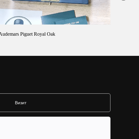
Audemars Piguet Royal Oak
Cartier 
Визит