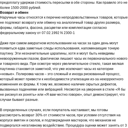
предоплату удержав стоимость пересылки в обе стороны. Как правило это не
более 1500-2000 рублей.
Возврат и обмен
Наручные часы относятся к перечню непродовольственных товаров, которые
не подлежат возврату или обмену на аналогичный товар других размера,
формы, габарита, фасона, расцветки или комплектации согласно
федеральному закону от 07.02.1992 N 2300-1
Даже при самом аккуратном использовании на часах за один день могут
появиться едва заметные следы использования, напоминающие тонкую
паутину. Эти незначительные царапины, хотя и могут быть невидимы
невооруженным глазом, фактически лишают часы их первоначального нового
и товарного вида. При осмотре через увеличительное стекло, такая мелкая
паутинка становится заметной, что уже исключает часы из категории
«новые». Полировка часов – это сложный и иногда рискованный процесс,
который может привести к необходимости утилизации из-за некорректного
изменения их формы. К тому же, возможно наличие скрытых дефектов,
вызванных падениями или вибрацией. Несмотря на уверения в стиле «Я бы
не рискнул их ронять» или «Я вам честно говорю», опыт демонстрирует, что
случаи бывают разные.
В определенных случаях, если покупатель настаивает, мы готовы
рассмотреть возврат 30% от стоимости часов, при условии отсутствия на
корпусе вмятин и сколов, и подтверждения мастером, что механизм не
подвергался негативному воздействию. Процедура оценки может занять от 3