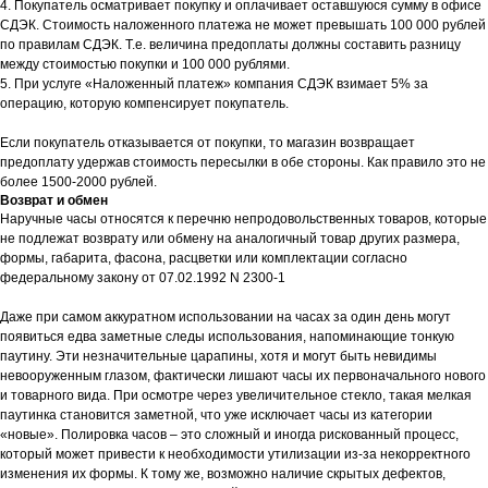
4. Покупатель осматривает покупку и оплачивает оставшуюся сумму в офисе
СДЭК. Стоимость наложенного платежа не может превышать 100 000 рублей
по правилам СДЭК. Т.е. величина предоплаты должны составить разницу
между стоимостью покупки и 100 000 рублями.
5. При услуге «Наложенный платеж» компания СДЭК взимает 5% за
операцию, которую компенсирует покупатель.
Если покупатель отказывается от покупки, то магазин возвращает
предоплату удержав стоимость пересылки в обе стороны. Как правило это не
более 1500-2000 рублей.
Возврат и обмен
Наручные часы относятся к перечню непродовольственных товаров, которые
не подлежат возврату или обмену на аналогичный товар других размера,
формы, габарита, фасона, расцветки или комплектации согласно
федеральному закону от 07.02.1992 N 2300-1
Даже при самом аккуратном использовании на часах за один день могут
появиться едва заметные следы использования, напоминающие тонкую
паутину. Эти незначительные царапины, хотя и могут быть невидимы
невооруженным глазом, фактически лишают часы их первоначального нового
и товарного вида. При осмотре через увеличительное стекло, такая мелкая
паутинка становится заметной, что уже исключает часы из категории
«новые». Полировка часов – это сложный и иногда рискованный процесс,
который может привести к необходимости утилизации из-за некорректного
изменения их формы. К тому же, возможно наличие скрытых дефектов,