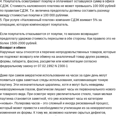
4. Покупатель осматривает покупку и оплачивает оставшуюся сумму в офисе
СДЭК. Стоимость наложенного платежа не может превышать 100 000 рублей
по правилам СДЭК. Т.е. величина предоплаты должны составить разницу
между стоимостью покупки и 100 000 рублями.
5. При услуге «Наложенный платеж» компания СДЭК взимает 5% за
операцию, которую компенсирует покупатель.
Если покупатель отказывается от покупки, то магазин возвращает
предоплату удержав стоимость пересылки в обе стороны. Как правило это не
более 1500-2000 рублей.
Возврат и обмен
Наручные часы относятся к перечню непродовольственных товаров, которые
не подлежат возврату или обмену на аналогичный товар других размера,
формы, габарита, фасона, расцветки или комплектации согласно
федеральному закону от 07.02.1992 N 2300-1
Даже при самом аккуратном использовании на часах за один день могут
появиться едва заметные следы использования, напоминающие тонкую
паутину. Эти незначительные царапины, хотя и могут быть невидимы
невооруженным глазом, фактически лишают часы их первоначального нового
и товарного вида. При осмотре через увеличительное стекло, такая мелкая
паутинка становится заметной, что уже исключает часы из категории
«новые». Полировка часов – это сложный и иногда рискованный процесс,
который может привести к необходимости утилизации из-за некорректного
изменения их формы. К тому же, возможно наличие скрытых дефектов,