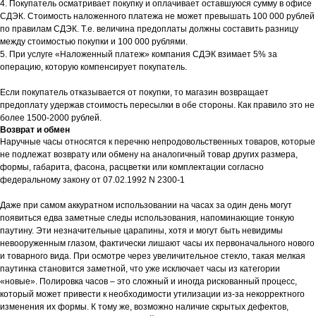
4. Покупатель осматривает покупку и оплачивает оставшуюся сумму в офисе
СДЭК. Стоимость наложенного платежа не может превышать 100 000 рублей
по правилам СДЭК. Т.е. величина предоплаты должны составить разницу
между стоимостью покупки и 100 000 рублями.
5. При услуге «Наложенный платеж» компания СДЭК взимает 5% за
операцию, которую компенсирует покупатель.
Если покупатель отказывается от покупки, то магазин возвращает
предоплату удержав стоимость пересылки в обе стороны. Как правило это не
более 1500-2000 рублей.
Возврат и обмен
Наручные часы относятся к перечню непродовольственных товаров, которые
не подлежат возврату или обмену на аналогичный товар других размера,
формы, габарита, фасона, расцветки или комплектации согласно
федеральному закону от 07.02.1992 N 2300-1
Даже при самом аккуратном использовании на часах за один день могут
появиться едва заметные следы использования, напоминающие тонкую
паутину. Эти незначительные царапины, хотя и могут быть невидимы
невооруженным глазом, фактически лишают часы их первоначального нового
и товарного вида. При осмотре через увеличительное стекло, такая мелкая
паутинка становится заметной, что уже исключает часы из категории
«новые». Полировка часов – это сложный и иногда рискованный процесс,
который может привести к необходимости утилизации из-за некорректного
изменения их формы. К тому же, возможно наличие скрытых дефектов,