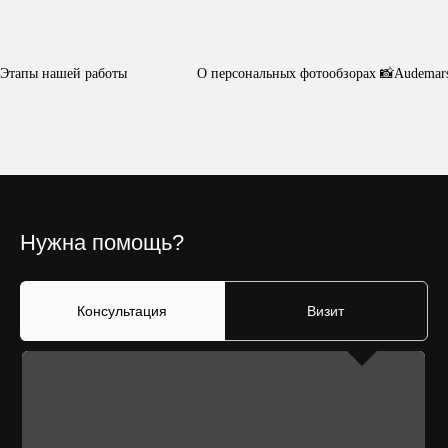
Этапы нашей работы
О персональных фотообзорах 📸
Audemars
Нужна помощь?
Консультация
Визит