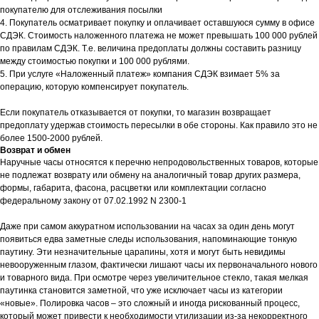
покупателю для отслеживания посылки
4. Покупатель осматривает покупку и оплачивает оставшуюся сумму в офисе
СДЭК. Стоимость наложенного платежа не может превышать 100 000 рублей
по правилам СДЭК. Т.е. величина предоплаты должны составить разницу
между стоимостью покупки и 100 000 рублями.
5. При услуге «Наложенный платеж» компания СДЭК взимает 5% за
операцию, которую компенсирует покупатель.
Если покупатель отказывается от покупки, то магазин возвращает
предоплату удержав стоимость пересылки в обе стороны. Как правило это не
более 1500-2000 рублей.
Возврат и обмен
Наручные часы относятся к перечню непродовольственных товаров, которые
не подлежат возврату или обмену на аналогичный товар других размера,
формы, габарита, фасона, расцветки или комплектации согласно
федеральному закону от 07.02.1992 N 2300-1
Даже при самом аккуратном использовании на часах за один день могут
появиться едва заметные следы использования, напоминающие тонкую
паутину. Эти незначительные царапины, хотя и могут быть невидимы
невооруженным глазом, фактически лишают часы их первоначального нового
и товарного вида. При осмотре через увеличительное стекло, такая мелкая
паутинка становится заметной, что уже исключает часы из категории
«новые». Полировка часов – это сложный и иногда рискованный процесс,
который может привести к необходимости утилизации из-за некорректного