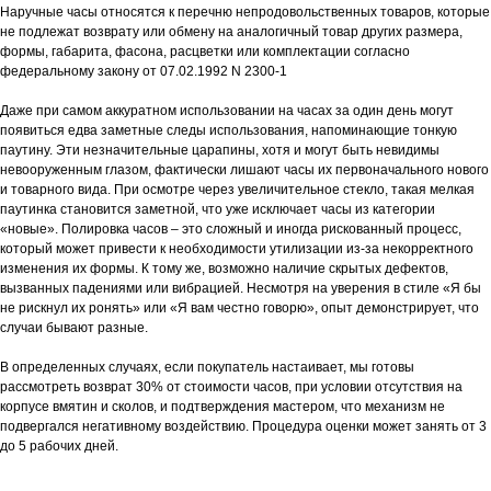
Наручные часы относятся к перечню непродовольственных товаров, которые
не подлежат возврату или обмену на аналогичный товар других размера,
формы, габарита, фасона, расцветки или комплектации согласно
федеральному закону от 07.02.1992 N 2300-1
Даже при самом аккуратном использовании на часах за один день могут
появиться едва заметные следы использования, напоминающие тонкую
паутину. Эти незначительные царапины, хотя и могут быть невидимы
невооруженным глазом, фактически лишают часы их первоначального нового
и товарного вида. При осмотре через увеличительное стекло, такая мелкая
паутинка становится заметной, что уже исключает часы из категории
«новые». Полировка часов – это сложный и иногда рискованный процесс,
который может привести к необходимости утилизации из-за некорректного
изменения их формы. К тому же, возможно наличие скрытых дефектов,
вызванных падениями или вибрацией. Несмотря на уверения в стиле «Я бы
не рискнул их ронять» или «Я вам честно говорю», опыт демонстрирует, что
случаи бывают разные.
В определенных случаях, если покупатель настаивает, мы готовы
рассмотреть возврат 30% от стоимости часов, при условии отсутствия на
корпусе вмятин и сколов, и подтверждения мастером, что механизм не
подвергался негативному воздействию. Процедура оценки может занять от 3
до 5 рабочих дней.