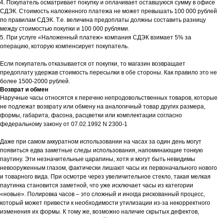
4. Покупатель осматривает покупку и оплачивает оставшуюся сумму в офисе
СДЭК. Стоимость наложенного платежа не может превышать 100 000 рублей
по правилам СДЭК. Т.е. величина предоплаты должны составить разницу
между стоимостью покупки и 100 000 рублями.
5. При услуге «Наложенный платеж» компания СДЭК взимает 5% за
операцию, которую компенсирует покупатель.
Если покупатель отказывается от покупки, то магазин возвращает
предоплату удержав стоимость пересылки в обе стороны. Как правило это не
более 1500-2000 рублей.
Возврат и обмен
Наручные часы относятся к перечню непродовольственных товаров, которые
не подлежат возврату или обмену на аналогичный товар других размера,
формы, габарита, фасона, расцветки или комплектации согласно
федеральному закону от 07.02.1992 N 2300-1
Даже при самом аккуратном использовании на часах за один день могут
появиться едва заметные следы использования, напоминающие тонкую
паутину. Эти незначительные царапины, хотя и могут быть невидимы
невооруженным глазом, фактически лишают часы их первоначального нового
и товарного вида. При осмотре через увеличительное стекло, такая мелкая
паутинка становится заметной, что уже исключает часы из категории
«новые». Полировка часов – это сложный и иногда рискованный процесс,
который может привести к необходимости утилизации из-за некорректного
изменения их формы. К тому же, возможно наличие скрытых дефектов,