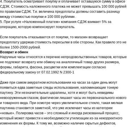
4. Покупатель осматривает покупку и оплачивает оставшуюся сумму в офисе
СДЭК. Стоимость наложенного платежа не может превышать 100 000 рублей
по правилам СДЭК. Т.е. величина предоплаты должны составить разницу
между стоимостью покупки и 100 000 рублями.
5. При услуге «Наложенный платеж» компания СДЭК взимает 5% за
операцию, которую компенсирует покупатель.
Если покупатель отказывается от покупки, то магазин возвращает
предоплату удержав стоимость пересылки в обе стороны. Как правило это не
более 1500-2000 рублей.
Возврат и обмен
Наручные часы относятся к перечню непродовольственных товаров, которые
не подлежат возврату или обмену на аналогичный товар других размера,
формы, габарита, фасона, расцветки или комплектации согласно
федеральному закону от 07.02.1992 N 2300-1
Даже при самом аккуратном использовании на часах за один день могут
появиться едва заметные следы использования, напоминающие тонкую
паутину. Эти незначительные царапины, хотя и могут быть невидимы
невооруженным глазом, фактически лишают часы их первоначального нового
и товарного вида. При осмотре через увеличительное стекло, такая мелкая
паутинка становится заметной, что уже исключает часы из категории
«новые». Полировка часов – это сложный и иногда рискованный процесс,
который может привести к необходимости утилизации из-за некорректного
изменения их формы. К тому же, возможно наличие скрытых дефектов,