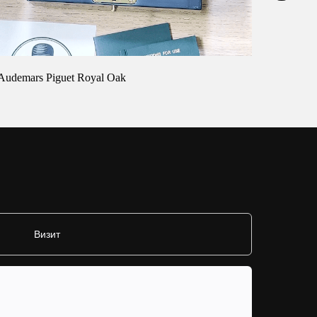
Audemars Piguet Royal Oak
Cartier 
Визит