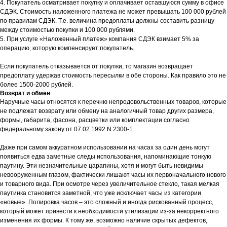
4. Покупатель осматривает покупку и оплачивает оставшуюся сумму в офисе
СДЭК. Стоимость наложенного платежа не может превышать 100 000 рублей
по правилам СДЭК. Т.е. величина предоплаты должны составить разницу
между стоимостью покупки и 100 000 рублями.
5. При услуге «Наложенный платеж» компания СДЭК взимает 5% за
операцию, которую компенсирует покупатель.
Если покупатель отказывается от покупки, то магазин возвращает
предоплату удержав стоимость пересылки в обе стороны. Как правило это не
более 1500-2000 рублей.
Возврат и обмен
Наручные часы относятся к перечню непродовольственных товаров, которые
не подлежат возврату или обмену на аналогичный товар других размера,
формы, габарита, фасона, расцветки или комплектации согласно
федеральному закону от 07.02.1992 N 2300-1
Даже при самом аккуратном использовании на часах за один день могут
появиться едва заметные следы использования, напоминающие тонкую
паутину. Эти незначительные царапины, хотя и могут быть невидимы
невооруженным глазом, фактически лишают часы их первоначального нового
и товарного вида. При осмотре через увеличительное стекло, такая мелкая
паутинка становится заметной, что уже исключает часы из категории
«новые». Полировка часов – это сложный и иногда рискованный процесс,
который может привести к необходимости утилизации из-за некорректного
изменения их формы. К тому же, возможно наличие скрытых дефектов,