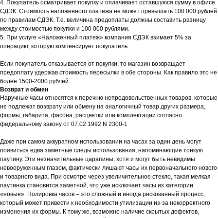
4. Покупатель осматривает покупку и оплачивает оставшуюся сумму в офисе
СДЭК. Стоимость наложенного платежа не может превышать 100 000 рублей
по правилам СДЭК. Т.е. величина предоплаты должны составить разницу
между стоимостью покупки и 100 000 рублями.
5. При услуге «Наложенный платеж» компания СДЭК взимает 5% за
операцию, которую компенсирует покупатель.
Если покупатель отказывается от покупки, то магазин возвращает
предоплату удержав стоимость пересылки в обе стороны. Как правило это не
более 1500-2000 рублей.
Возврат и обмен
Наручные часы относятся к перечню непродовольственных товаров, которые
не подлежат возврату или обмену на аналогичный товар других размера,
формы, габарита, фасона, расцветки или комплектации согласно
федеральному закону от 07.02.1992 N 2300-1
Даже при самом аккуратном использовании на часах за один день могут
появиться едва заметные следы использования, напоминающие тонкую
паутину. Эти незначительные царапины, хотя и могут быть невидимы
невооруженным глазом, фактически лишают часы их первоначального нового
и товарного вида. При осмотре через увеличительное стекло, такая мелкая
паутинка становится заметной, что уже исключает часы из категории
«новые». Полировка часов – это сложный и иногда рискованный процесс,
который может привести к необходимости утилизации из-за некорректного
изменения их формы. К тому же, возможно наличие скрытых дефектов,