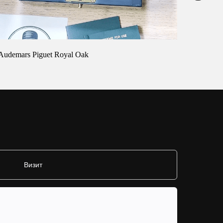
Audemars Piguet Royal Oak
Cartier 
Визит