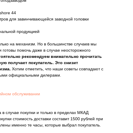
топодзаводом
shore 44
тров для завинчивающейся заводной головки
инальной продукцией
лько на механизм. Но в большинстве случаев мы
и готовы помочь даже в случае неосторожного
тоятельно рекомендуем внимательно прочитать
рую получает покупатель. Это снизит
изма.
Хотим отметить, что наши советы совпадают с
мыми официальными дилерами.
ийном обслуживании
 в случае покупки и только в пределах МКАД
покупки стоимость доставки составит 1500 рублей при
влены именно те часы, которые выбрал покупатель.