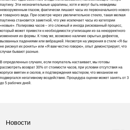
паутину. Эти незначительные царапины, хотя и могут быть невидимы
невооруженным глазом, фактически лишают часы их первоначального нового
и товарного вида. При осмотре через увеличительное стекло, такая мелкая
паутинка становится заметной, что уже исключает часы из категории
«новые». Полировка часов – это сложный и иногда рискованный процесс,
который может привести к необходимости утилизации из-за некорректного
изменения их формы. К тому же, возможно наличие скрытых дефектов,
вызванных падениями или вибрацией. Несмотря на уверения в стиле «Я бы
не рискнул их ронять» или «Я вам честно говорю», опыт демонстрирует, что
случаи бывают разные.
В определенных случаях, если покупатель настаивает, мы готовы
рассмотреть возврат 30% от стоимости часов, при условии отсутствия на
корпусе вмятин и сколов, и подтверждения мастером, что механизм не
подвергался негативному воздействию. Процедура оценки может занять от 3
до 5 рабочих дней.
Новости