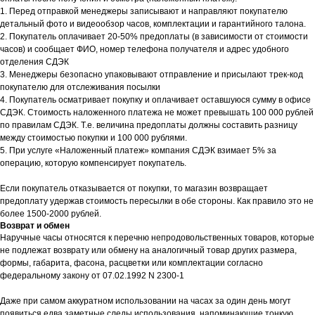
1. Перед отправкой менеджеры записывают и направляют покупателю
детальный фото и видеообзор часов, комплектации и гарантийного талона.
2. Покупатель оплачивает 20-50% предоплаты (в зависимости от стоимости
часов) и сообщает ФИО, номер телефона получателя и адрес удобного
отделения СДЭК
3. Менеджеры безопасно упаковывают отправление и присылают трек-код
покупателю для отслеживания посылки
4. Покупатель осматривает покупку и оплачивает оставшуюся сумму в офисе
СДЭК. Стоимость наложенного платежа не может превышать 100 000 рублей
по правилам СДЭК. Т.е. величина предоплаты должны составить разницу
между стоимостью покупки и 100 000 рублями.
5. При услуге «Наложенный платеж» компания СДЭК взимает 5% за
операцию, которую компенсирует покупатель.
Если покупатель отказывается от покупки, то магазин возвращает
предоплату удержав стоимость пересылки в обе стороны. Как правило это не
более 1500-2000 рублей.
Возврат и обмен
Наручные часы относятся к перечню непродовольственных товаров, которые
не подлежат возврату или обмену на аналогичный товар других размера,
формы, габарита, фасона, расцветки или комплектации согласно
федеральному закону от 07.02.1992 N 2300-1
Даже при самом аккуратном использовании на часах за один день могут
появиться едва заметные следы использования, напоминающие тонкую